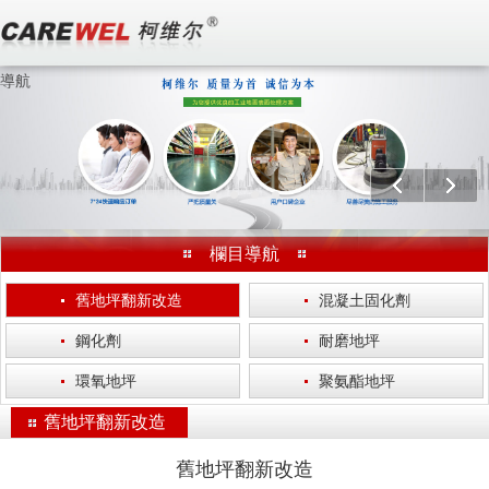
導航
歡迎訪問 無錫柯維爾涂裝工程有限公司 官方網站！
分享：
上一個
下一
欄目導航
·
舊地坪翻新改造
·
混凝土固化劑
·
鋼化劑
·
耐磨地坪
·
環氧地坪
·
聚氨酯地坪
舊地坪翻新改造
舊地坪翻新改造