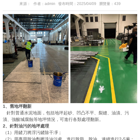
來源： 作者：admin 發布時間：2025/04/09 瀏覽量：439
1、舊地坪翻新
針對普通水泥地面，包括地坪起砂、凹凸不平、裂縫、油漬、污
漬、強酸堿腐蝕等地坪情況，可進行各類處理翻新。
2、針對油污的地坪處理
（1）用鏟刀將浮污鏟除干凈；
（2）用專用脫油劑擦洗油污處，進行脫脂，脫油，連續進行2-5遍；