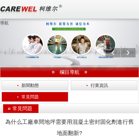
導航
歡迎訪問 無錫柯維爾涂裝工程有限公司 官方網站！
分享：
上一個
下一
欄目導航
·
新聞動態
·
行業資訊
·
常見問題
常見問題
為什么工廠車間地坪需要用混凝土密封固化劑進行舊
地面翻新?