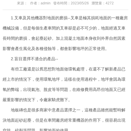
來源： 作者：admin 發布時間：2023/05/26 瀏覽量：4272
1.叉車及其他機器對地面的磨損--叉車是極其損耗地面的一種廠房
機械設備，但是每個生產車間的叉車卻是必不可少的，地面經過叉車
長時間的磨損，會起塵起砂。加上混凝土地面本身收到外界自然因素
影響會產生風化及各種侵蝕等，都會影響地坪的正常使用。
2.盲目選擇不適合的產品--
有些工廠還是以舊思想對地面做環氧處理，在還不了解新產品已
經上市的情況下，使用環氧地坪，這樣在使用過程中，地坪會因為環
氧的弊端，出現氣泡、脫皮等等問題，在維修費用高昂但地面又已經
嚴重影響的情況下，令廠家騎虎難下。
地板磚也是很多商家中意產品選擇之一，這種產品雖然能暫時解
決地面起砂起塵，但是在車間廠房經常重機器的作用下，很容易出現
空鼓、碎裂等問題，影響地面的使用。