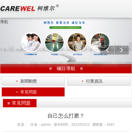
導航
歡迎訪問 無錫柯維爾涂裝工程有限公司 官方網站！
分享：
上一個
下一
欄目導航
·
新聞動態
·
行業資訊
·
常見問題
常見問題
自己怎么打磨？
來源： 作者：admin 發布時間：2023/03/23 瀏覽量：3487