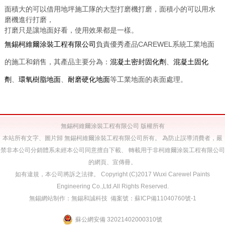
面積大的可以借用地坪施工隊的大型打磨機打磨，面積小的可以用水
磨機進行打磨，
打磨只是讓地面好看，使用效果都是一樣。
無錫柯維爾涂裝工程有限公司
負責優秀產品CAREWEL系統工業地面
的施工和銷售，其產品主要分為：
混凝土密封固化劑
、
混凝土固化
劑
、
環氧樹脂地面
、
耐磨硬化地面
等工業地面的表面處理。
無錫柯維爾涂裝工程有限公司 版權所有
本站所有文字、圖片歸 無錫柯維爾涂裝工程有限公司所有。 為防止誤導消費者，嚴
禁非本公司分銷體系未經本公司同意擅自下載、 轉載用于非柯維爾涂裝工程有限公司
的網頁、宣傳冊。
如有違規，本公司將訴之法律。 Copyright (C)2017 Wuxi Carewel Paints
Engineering Co.,Ltd.All Rights Reserved.
無錫網站制作
：
無錫和誠科技
備案號：
蘇ICP備11040760號-1
蘇公網安備 32021402000310號