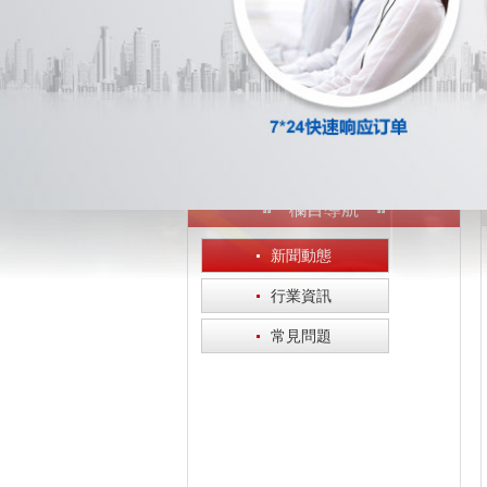
欄目導航
·
新聞動態
·
行業資訊
·
常見問題