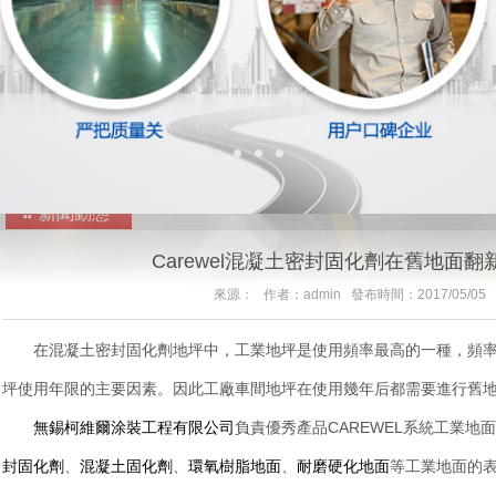
新聞動態
Carewel混凝土密封固化劑在舊地面
來源： 作者：admin 發布時間：2017/05/05
在混凝土密封固化劑地坪中，工業地坪是使用頻率最高的一種，頻率
坪使用年限的主要因素。因此工廠車間地坪在使用幾年后都需要進行舊
無錫柯維爾涂裝工程有限公司
負責優秀產品CAREWEL系統工業
封固化劑
、
混凝土固化劑
、
環氧樹脂地面
、
耐磨硬化地面
等工業地面的