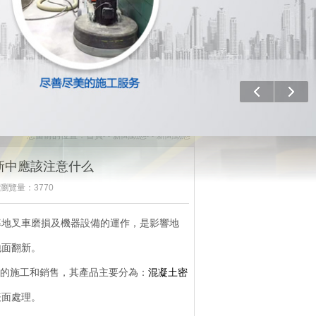
上一個
下一
您當前的位置：
首頁
>>
新聞動態
>>
新聞動態
翻新中應該注意什么
 瀏覽量：3770
地叉車磨損及機器設備的運作，是影響地
地面翻新。
地面的施工和銷售，其產品主要分為：
混凝土密
表面處理。