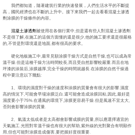
我們都知道，隨著建筑行業的快速發展，人們生活水平的不斷提
高，國民經濟也在不斷的上升中。接下來我們一起去看看混凝土滲透
劑涂膜的干燥條件的內容。
混凝土滲透劑
被使用在各個行業中,但是還有些人對混凝土滲透劑
不是很了解,在施工的這個方面懂的還是很少,他的施工要求還是很嚴格
的,不管是對環境還是地面,都有很高的要求。
硬化地板施工中,最常見額涂膜干燥方式是自然干燥,也可以成為常
溫干燥.但是這種干燥方法時間較長,而且受自然影響較嚴重.而且在地
坪漆的涂裝后,涂膜越厚,完全干燥的時間就越長.在涂膜的自然干燥過
程中要注意以下幾點:
1、環境的濕度對干燥的速度和涂膜的質量會有很大的影響.濕度
高的情況下,可能會早場涂膜泛白.還可能會造成涂膜回粘,因此,最好是
濕度要小于75%.在通風的環境下,涂膜更容易干燥.但是風速不宜太大,
否則會影響涂膜的質量.
2、氣溫太低或者是太高都會影響成膜的質量,所以應選擇適宜的
天氣施工.光照對常溫干燥也有很大的幫助,紫外線的光對聚合有明顯作
用,但也可能對涂膜造成傷害,要把握好度很重要.