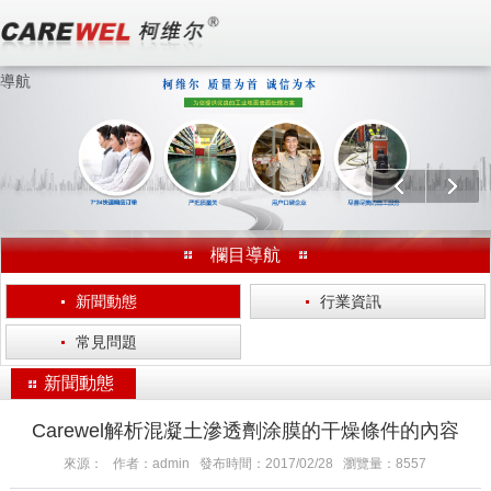
導航
歡迎訪問 無錫柯維爾涂裝工程有限公司 官方網站！
分享：
上一個
下一
欄目導航
·
新聞動態
·
行業資訊
·
常見問題
新聞動態
Carewel解析混凝土滲透劑涂膜的干燥條件的內容
來源： 作者：admin 發布時間：2017/02/28 瀏覽量：8557