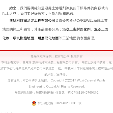
總之，我們要明確知道混凝土滲透劑涂膜的干燥條件的內容就有
以上這些，我們要好好探索，不斷創新和總結。
無錫柯維爾涂裝工程有限公司
負責優秀產品CAREWEL系統工業
地面的施工和銷售，其產品主要分為：
混凝土密封固化劑
、
混凝土固
化劑
、
環氧樹脂地面
、
耐磨硬化地面
等工業地面的表面處理。
無錫柯維爾涂裝工程有限公司 版權所有
本站所有文字、圖片歸 無錫柯維爾涂裝工程有限公司所有。 為防止誤導消費者，嚴
禁非本公司分銷體系未經本公司同意擅自下載、 轉載用于非柯維爾涂裝工程有限公司
的網頁、宣傳冊。
如有違規，本公司將訴之法律。 Copyright (C)2017 Wuxi Carewel Paints
Engineering Co.,Ltd.All Rights Reserved.
無錫網站制作
：
無錫和誠科技
備案號：
蘇ICP備11040760號-1
蘇公網安備 32021402000310號