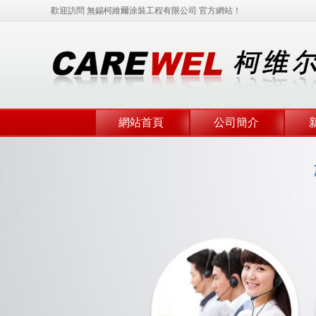
歡迎訪問 無錫柯維爾涂裝工程有限公司 官方網站！
網站首頁
公司簡介