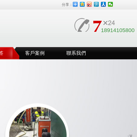
分享：
18914105800
答
客戶案例
聯系我們