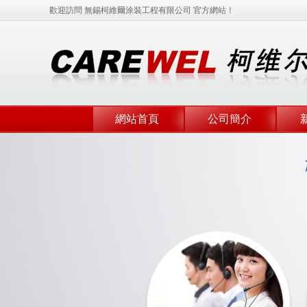
歡迎訪問 無錫柯維爾涂裝工程有限公司 官方網站！
網站首頁
公司簡介