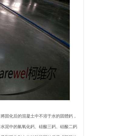
，將固化后的混凝土中不溶于水的固體鈣，
將水泥中的氫氧化鈣、硅酸三鈣、硅酸二鈣