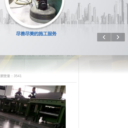
上一個
下一
您當前的位置：
首頁
>>
產品展示
>>
鋼化劑
 瀏覽量：3541