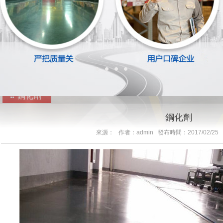
鋼化劑
鋼化劑
來源： 作者：admin 發布時間：2017/02/25