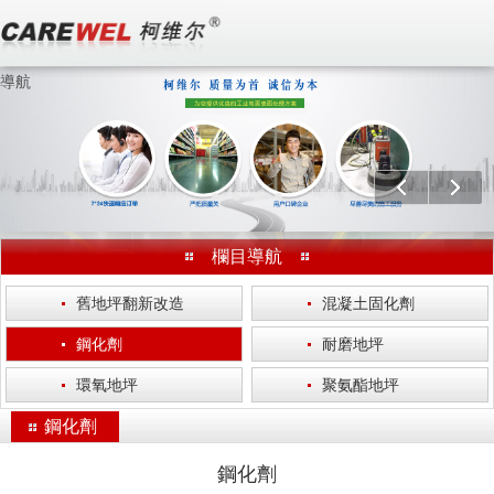
導航
歡迎訪問 無錫柯維爾涂裝工程有限公司 官方網站！
分享：
上一個
下一
欄目導航
·
舊地坪翻新改造
·
混凝土固化劑
·
鋼化劑
·
耐磨地坪
·
環氧地坪
·
聚氨酯地坪
鋼化劑
鋼化劑