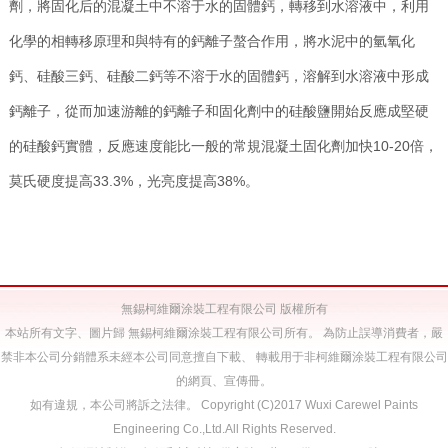
劑，將固化后的混凝土中不溶于水的固體鈣，轉移到水溶液中，利用
化學的相轉移原理和與特有的鈣離子螯合作用，將水泥中的氫氧化
鈣、硅酸三鈣、硅酸二鈣等不溶于水的固體鈣，溶解到水溶液中形成
鈣離子，從而加速游離的鈣離子和固化劑中的硅酸鹽開始反應成堅硬
的硅酸鈣實體，反應速度能比一般的常規混凝土固化劑加快10-20倍，
莫氏硬度提高33.3%，光亮度提高38%。
無錫柯維爾涂裝工程有限公司 版權所有
本站所有文字、圖片歸 無錫柯維爾涂裝工程有限公司所有。 為防止誤導消費者，嚴
禁非本公司分銷體系未經本公司同意擅自下載、 轉載用于非柯維爾涂裝工程有限公司
的網頁、宣傳冊。
如有違規，本公司將訴之法律。 Copyright (C)2017 Wuxi Carewel Paints
Engineering Co.,Ltd.All Rights Reserved.