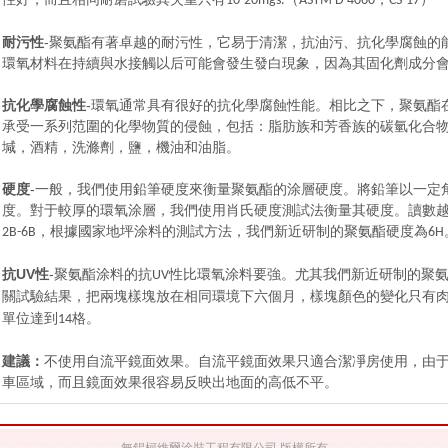
10-20mgs.
ASTM D 4060
CS-17
耐污性
-
聚氨酯有著卓越的耐污性，它易于清潔，抗油污、抗化學腐蝕的
環氧材料在持續與水接觸以后可能會發生發白現象，因為其固化劑成分
抗化學腐蝕性
-
環氧通常具有很好的抗化學腐蝕性能。相比之下，聚氨酯
承受一系列范圍的化學物質的侵蝕，包括：脂肪族和芳香族的碳氫化合
堿，酒精，洗滌劑，鹽，機油和油脂。
硬度
-
一般，我們使用鉛筆硬度來衡量聚氨酯的涂層硬度。將鉛筆以一定
度。對于較厚的環氧涂層，我們使用肖氏硬度測試法衡量其硬度。讀數
，根據國家地坪涂料的測試方法，我們新近研制的聚氨酯硬度為
2B-6B
6H
UV
-
抗
性
聚氨酯涂料的抗
性比環氧涂料要強。尤其我們新近研制的聚
UV
關試驗結果，把兩塊樣塊放在相同環境下六個月，樣塊顏色的變化只有
單位達到
格。
14
建議：
不使用自流平鏡面效果。自流平鏡面效果只適合潔凈房使用，由
車區域，而且鏡面效果很容易反映出地面的高低不平。