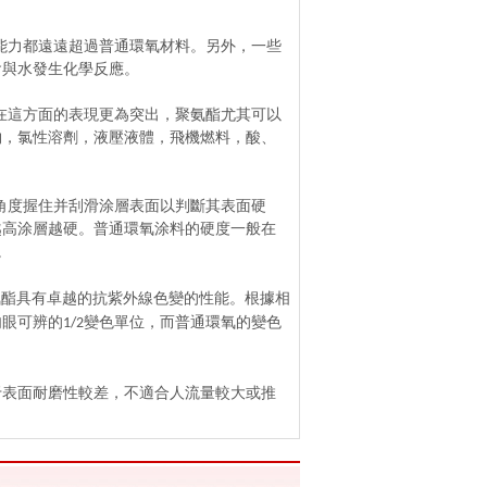
能力都遠遠超過普通環氧材料。另外，一些
會與水發生化學反應。
在這方面的表現更為突出，聚氨酯尤其可以
物，氯性溶劑，液壓液體，飛機燃料，酸、
角度握住并刮滑涂層表面以判斷其表面硬
越高涂層越硬。普通環氧涂料的硬度一般在
。
氨酯具有卓越的抗紫外線色變的性能。根據相
肉眼可辨的
變色單位，而普通環氧的變色
1/2
于表面耐磨性較差，不適合人流量較大或推