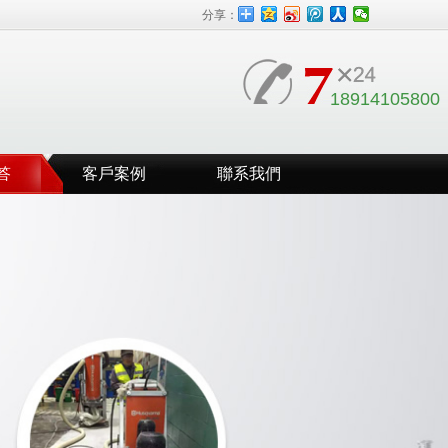
分享：
18914105800
答
客戶案例
聯系我們