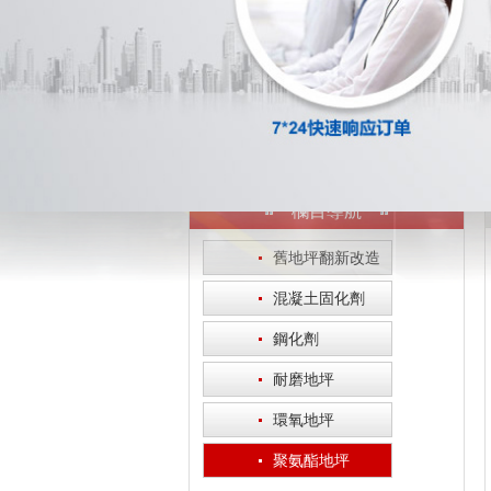
欄目導航
·
舊地坪翻新改造
·
混凝土固化劑
·
鋼化劑
·
耐磨地坪
·
環氧地坪
·
聚氨酯地坪