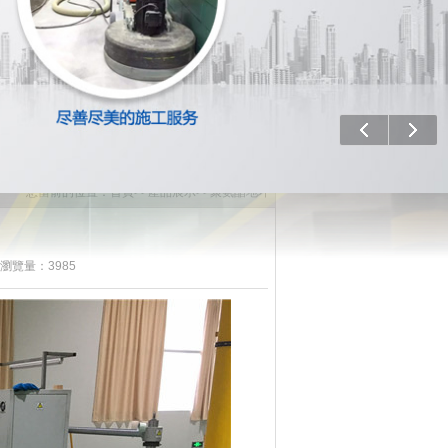
上一個
下一
您當前的位置：
首頁
>>
產品展示
>>
聚氨酯地坪
 瀏覽量：3985