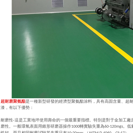
超耐磨聚氨酯
是一種新型研發的經濟型聚氨酯涂料，具有高固含量、超
漆，有以下優勢：
耐磨性-
這是工業地坪使用壽命的一個最重要指標。特別是對于金加工廠
磨性。一般環氧表面用錐形研磨器操作
轉實驗失重為
。低
1000
60-120mgs
性好，而且相同耐磨試驗其失重只有
（
，
）