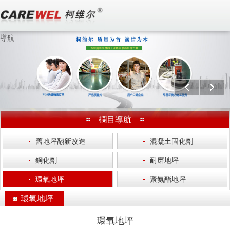
導航
歡迎訪問 無錫柯維爾涂裝工程有限公司 官方網站！
分享：
上一個
下一
欄目導航
·
舊地坪翻新改造
·
混凝土固化劑
·
鋼化劑
·
耐磨地坪
·
環氧地坪
·
聚氨酯地坪
環氧地坪
環氧地坪