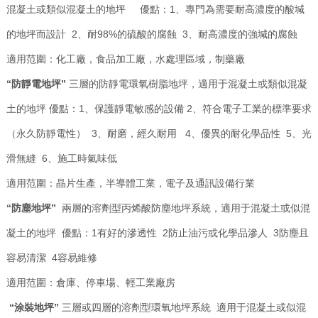
混凝土或類似混凝土的地坪 優點：1、專門為需要耐高濃度的酸堿
的地坪而設計 2、耐98%的硫酸的腐蝕 3、耐高濃度的強堿的腐蝕
適用范圍：化工廠，食品加工廠，水處理區域，制藥廠
“防靜電地坪”
三層的防靜電環氧樹脂地坪，適用于混凝土或類似混凝
土的地坪 優點：1、保護靜電敏感的設備 2、符合電子工業的標準要求
（永久防靜電性） 3、耐磨，經久耐用 4、優異的耐化學品性 5、光
滑無縫 6、施工時氣味低
適用范圍：晶片生產，半導體工業，電子及通訊設備行業
“防塵地坪”
兩層的溶劑型丙烯酸防塵地坪系統，適用于混凝土或似混
凝土的地坪 優點：1有好的滲透性 2防止油污或化學品滲人 3防塵且
容易清潔 4容易維修
適用范圍：倉庫、停車場、輕工業廠房
“涂裝地坪”
三層或四層的溶劑型環氧地坪系統 適用于混凝土或似混