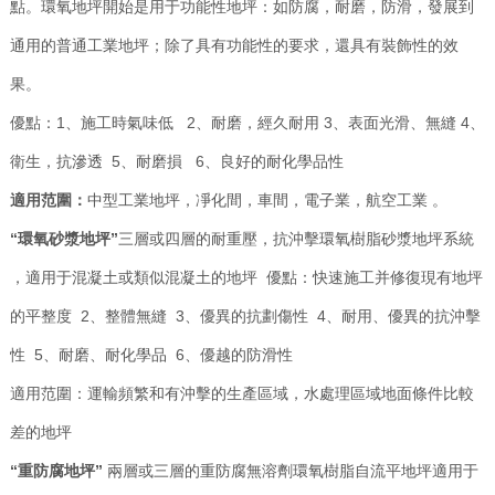
點。環氧地坪開始是用于功能性地坪：如防腐，耐磨，防滑，發展到
通用的普通工業地坪；除了具有功能性的要求，還具有裝飾性的效
果。
優點：1、施工時氣味低 2、耐磨，經久耐用 3、表面光滑、無縫 4、
衛生，抗滲透 5、耐磨損 6、良好的耐化學品性
適用范圍：
中型工業地坪，凈化間，車間，電子業，航空工業 。
“環氧砂漿地坪”
三層或四層的耐重壓，抗沖擊環氧樹脂砂漿地坪系統
，適用于混凝土或類似混凝土的地坪 優點：快速施工并修復現有地坪
的平整度 2、整體無縫 3、優異的抗劃傷性 4、耐用、優異的抗沖擊
性 5、耐磨、耐化學品 6、優越的防滑性
適用范圍：運輸頻繁和有沖擊的生產區域，水處理區域地面條件比較
差的地坪
“重防腐地坪”
兩層或三層的重防腐無溶劑環氧樹脂自流平地坪適用于