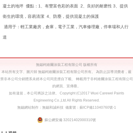
凝土的地坪 優點：1、有豐富色彩的表面 2、良好的耐磨性 3、提供
衛生的環境，容易清潔 4、防塵，提供混凝土的保護
適用于：輕工業廠房，倉庫，電子工業，汽車修理廠，停車場和人行
道
無錫柯維爾涂裝工程有限公司 版權所有
本站所有文字、圖片歸 無錫柯維爾涂裝工程有限公司所有。 為防止誤導消費者，嚴
禁非本公司分銷體系未經本公司同意擅自下載、 轉載用于非柯維爾涂裝工程有限公司
的網頁、宣傳冊。
如有違規，本公司將訴之法律。 Copyright (C)2017 Wuxi Carewel Paints
Engineering Co.,Ltd.All Rights Reserved.
無錫網站制作
：
無錫和誠科技
備案號：
蘇ICP備11040760號-1
蘇公網安備 32021402000310號