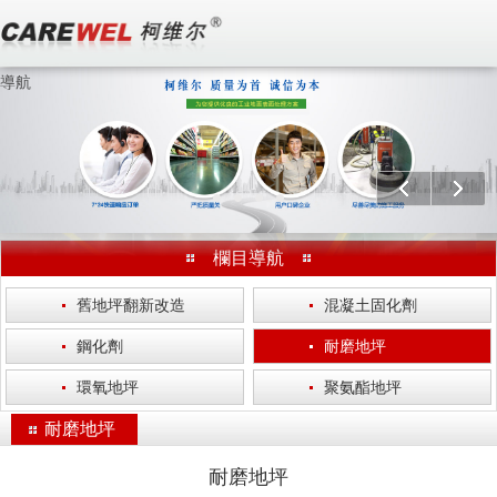
導航
歡迎訪問 無錫柯維爾涂裝工程有限公司 官方網站！
分享：
上一個
下一
欄目導航
·
舊地坪翻新改造
·
混凝土固化劑
·
鋼化劑
·
耐磨地坪
·
環氧地坪
·
聚氨酯地坪
耐磨地坪
耐磨地坪