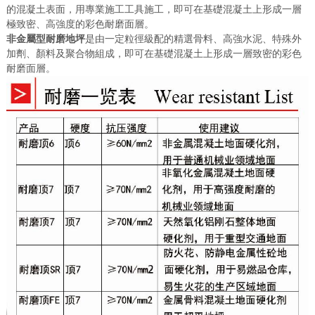
的混凝土表面，用專業施工工具施工，即可在基礎混凝土上形成一層
極致密、高強度的彩色耐磨面層。
非金屬型耐磨地坪
是由一定粒徑級配的精選骨料、高強水泥、特殊外
加劑、顏料及聚合物組成，即可在基礎混凝土上形成一層致密的彩色
耐磨面層。