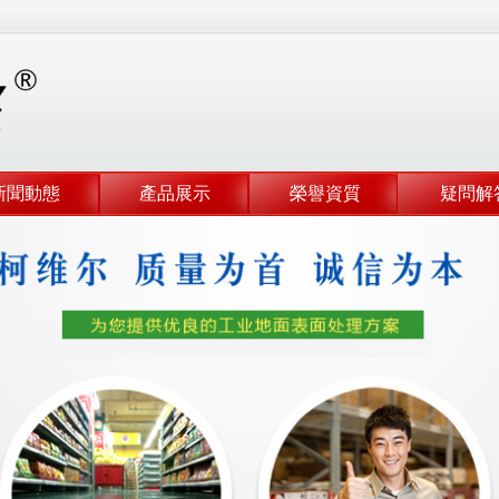
新聞動態
產品展示
榮譽資質
疑問解