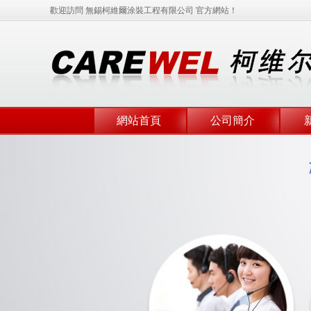
歡迎訪問 無錫柯維爾涂裝工程有限公司 官方網站！
網站首頁
公司簡介